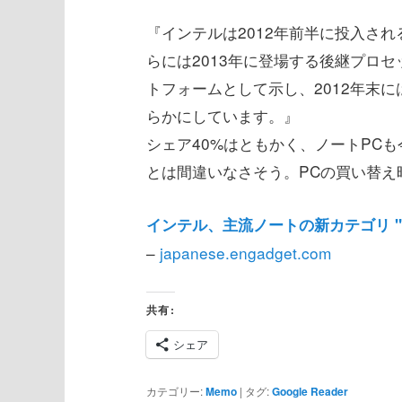
テ
ン
『インテルは2012年前半に投入される22n
らには2013年に登場する後継プロセッサファ
ン
ツ
トフォームとして示し、2012年末には
ツ
へ
らかにしています。』
シェア40%はともかく、ノートPC
へ
移
とは間違いなさそう。PCの買い替え
移
動
インテル、主流ノートの新カテゴリ " Ul
動
–
japanese.engadget.com
共有:
シェア
カテゴリー:
Memo
|
タグ:
Google Reader