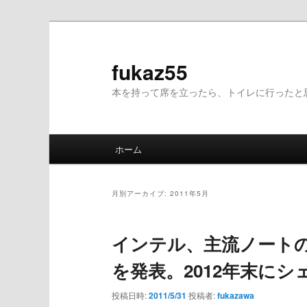
fukaz55
本を持って席を立ったら、トイレに行ったと
メ
ホーム
メ
サ
イ
ン
イ
ブ
メ
月別アーカイブ:
2011年5月
ニ
ン
コ
ュ
インテル、主流ノートの新カテ
ー
コ
ン
を発表。2012年末にシ
ン
テ
投稿日時:
2011/5/31
投稿者:
fukazawa