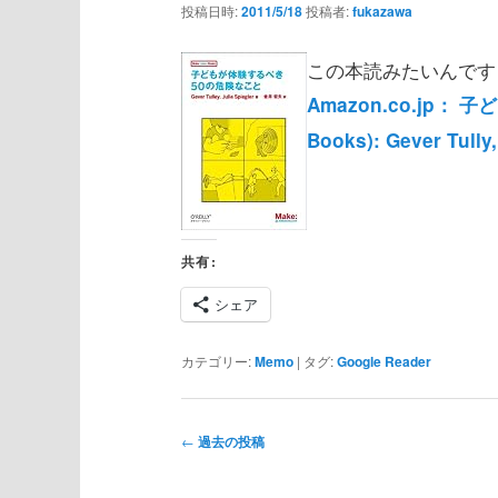
投稿日時:
2011/5/18
投稿者:
fukazawa
この本読みたいんです
Amazon.co.jp： 
Books): Gever Tully
共有:
シェア
カテゴリー:
Memo
|
タグ:
Google Reader
投
←
過去の投稿
稿
ナ